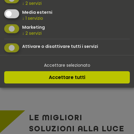
↓
2
servizi
Media esterni
↓
1
servizio
SIAMO ORGOGLIOSI DI
Marketing
PARTNER
↓
2
servizi
Attivare o disattivare tutti i servizi
Accettare selezionato
Accettare tutti
i partner
LE MIGLIORI
SOLUZIONI ALLA LUCE