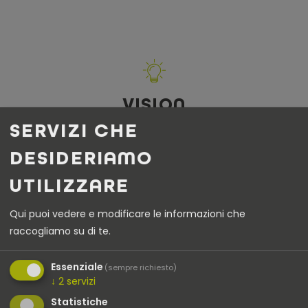
VISION
SERVIZI CHE
Stiamo plasmando il futuro in modo che sia più privo di
DESIDERIAMO
emissioni, piú efficiente dal punto di vista energetico e
piú vivibile.
UTILIZZARE
Qui puoi vedere e modificare le informazioni che
raccogliamo su di te.
Essenziale
(sempre richiesto)
↓
2
servizi
Statistiche