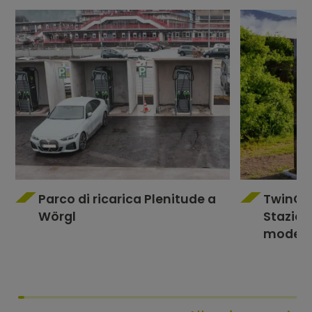
Parco di ricarica Plenitude a
TwinCha
Wörgl
Stazione
modern