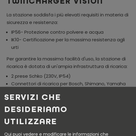
TWINCHARGER VISION
La stazione soddisfa i più elevati requisiti in materia di
sicurezza e resistenza:
IP56- Protezione contro polvere e acqua
IK10- Certificazione per la massima resistenza agli
urti
Per garantire la massima facilità d'uso, la stazione di
ricarica è dotata di un'ampia infrastruttura di ricarica:
2 prese Schko (230V, IP54)
Connettori di ricarica per Bosch, Shimano, Yamaha
e Rosenberger
SERVIZI CHE
DESIDERIAMO
Il compressore integrato garantisce un comfort
aggiuntivo e consente di gonfiare facilmente gli
UTILIZZARE
pneumatici in qualsiasi momento e ovunque ci si trovi.
Con il TwinCharger Vision, Leitner Energy coniuga
Qui puoi vedere e modificare le informazioni che