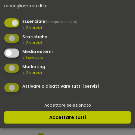
funzionalità, design e tecnologia, fornendo un
raccogliamo su di te.
importante contributo allo sviluppo di
un'infrastruttura di mobilità moderna e sostenibile.
Essenziale
(sempre richiesto)
↓
2
servizi
Statistiche
↓
2
servizi
Media esterni
↓
1
servizio
Marketing
↓
2
servizi
Attivare o disattivare tutti i servizi
Accettare selezionato
Accettare tutti
TWIN CHARGER VISION