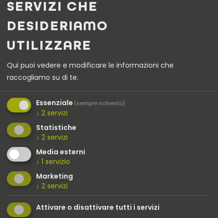
SERVIZI CHE
DESIDERIAMO
UTILIZZARE
Qui puoi vedere e modificare le informazioni che
raccogliamo su di te.
Essenziale
(sempre richiesto)
↓
2
servizi
Statistiche
↓
2
servizi
Media esterni
↓
1
servizio
TwinCharger Vision – Stazione di
Marketing
ricarica E-Bike moderna a Falzes
↓
2
servizi
Attivare o disattivare tutti i servizi