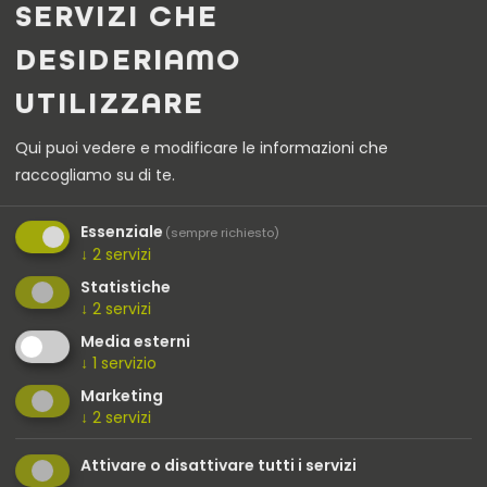
SERVIZI CHE
NOSTRI SERVIZI NEL CAMPO
DELLA MOBILITÀ
DESIDERIAMO
ELETTRICA E DELL'ENERGIA
UTILIZZARE
SOLARE
Qui puoi vedere e modificare le informazioni che
raccogliamo su di te.
Essenziale
(sempre richiesto)
↓
2
servizi
Statistiche
↓
2
servizi
Media esterni
↓
1
servizio
Marketing
↓
2
servizi
TUTTE LE
MAGGIORI
Attivare o disattivare tutti i servizi
INFORMAZIONI DEL
INFORMAZIONI SUL