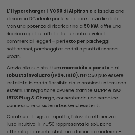
L' Hypercharger HYC50 di Alpitronic
è la soluzione
di ricarica DC ideale per le sedi con spazio limitato.
Con una potenza di ricarica fino a
50 kW
, offre una
ricarica rapida e affidabile per auto e veicoli
commerciali leggeri – perfetto per parcheggi
sotterranei, parcheggi aziendali o punti di ricarica
urbani.
Grazie alla sua struttura
montabile a parete
e al
robusto involucro (IP54, IK10)
, l’HYC50 può essere
installato in modo flessibile sia in ambienti interni che
esterni. L’integrazione avviene tramite
OCPP
e
ISO
15118 Plug & Charge
, consentendo una semplice
connessione ai sistemi backend esistenti.
Con il suo design compatto, l’elevata efficienza e
l’uso intuitivo, l’HYC50 rappresenta la soluzione
ottimale per un’infrastruttura di ricarica moderna –