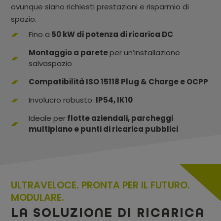
ovunque siano richiesti prestazioni e risparmio di
spazio.
Fino a
50 kW di potenza di ricarica DC
Montaggio a parete
per un’installazione
salvaspazio
Compatibilità ISO 15118 Plug & Charge e OCPP
Involucro robusto:
IP54, IK10
Ideale per
flotte aziendali, parcheggi
multipiano e punti di ricarica pubblici
ULTRAVELOCE. PRONTA PER IL FUTURO.
MODULARE.
LA SOLUZIONE DI RICARICA