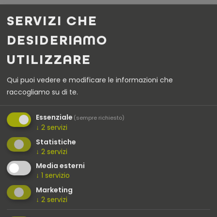
SERVIZI CHE
DESIDERIAMO
UTILIZZARE
NOSTRE REFERENZE
Qui puoi vedere e modificare le informazioni che
raccogliamo su di te.
Essenziale
(sempre richiesto)
↓
2
servizi
Statistiche
↓
2
servizi
Media esterni
↓
1
servizio
Marketing
↓
2
servizi
Ricarica rapida presso la ditta
Ricaric