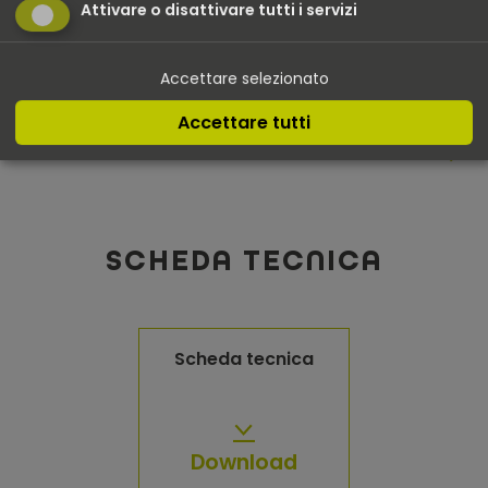
Attivare o disattivare tutti i servizi
Schmidhammer
della di
Accettare selezionato
Accettare tutti
Alle referenze
SCHEDA TECNICA
Scheda tecnica
Download