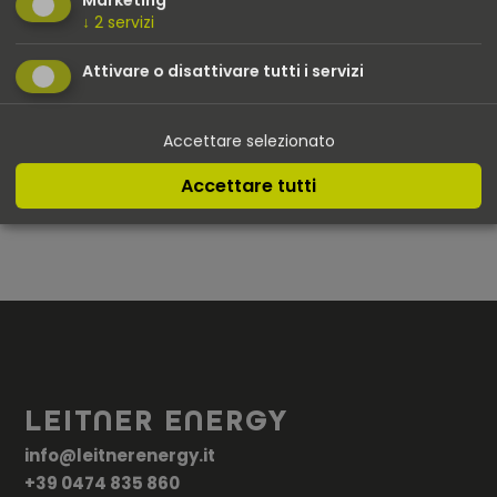
↓
2
servizi
Attivare o disattivare tutti i servizi
TUTTE LE
MAGGIORI
INFORMAZIONI SUL
INFORMAZIONI SUL
SETTORE DELLA GREEN
FORNITORE DI
Accettare selezionato
MOBILITY
SOFTWARE ALFEN
Accettare tutti
Scopri di più
Scopri di più
LEITNER ENERGY
info@leitnerenergy.it
+39 0474 835 860