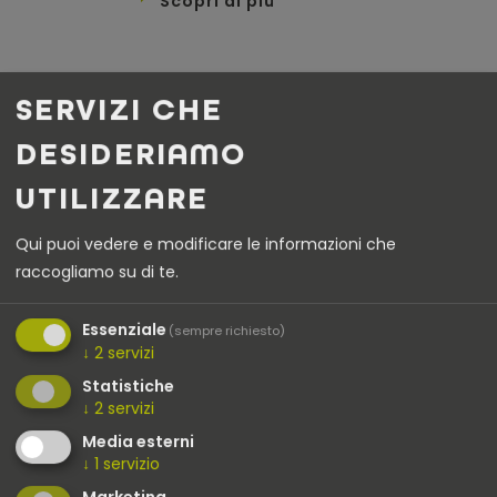
Scopri di più
SERVIZI CHE
PER SAPERNE DI PIÙ SUI
DESIDERIAMO
NOSTRI SERVIZI NEL
UTILIZZARE
SETTORE DELLA MOBILITÀ
Qui puoi vedere e modificare le informazioni che
ELETTRICA
raccogliamo su di te.
Essenziale
(sempre richiesto)
↓
2
servizi
Statistiche
↓
2
servizi
Media esterni
↓
1
servizio
Marketing