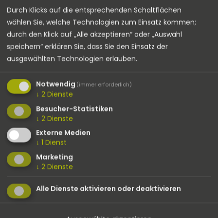
Durch Klicks auf die entsprechenden Schaltflächen
wählen Sie, welche Technologien zum Einsatz kommen;
durch den Klick auf „Alle akzeptieren“ oder „Auswahl
speichern“ erklären Sie, dass Sie den Einsatz der
ausgewählten Technologien erlauben.
Notwendig
(immer erforderlich)
↓
2
Dienste
Besucher-Statistiken
↓
2
Dienste
ALLES ÜBER UNSEREN
MEHR INFORMATIONEN
Externe Medien
GESCHÄFTSBEREICH
ZUM HERSTELLER
↓
1
Dienst
SOLAR LIGHTING
PHOTINUS
Marketing
↓
2
Dienste
Mehr dazu
Mehr dazu
Alle Dienste aktivieren oder deaktivieren