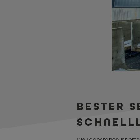
BESTER S
SCHNELL
Die Ladestation ist öf