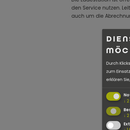
den Service nutzen. Le
auch um die Abrechnun
DIEN
MÖC
Durch Klick
zum Einsatz
erklären Si
No
↓
2
Be
↓
2
Ex
↓
1