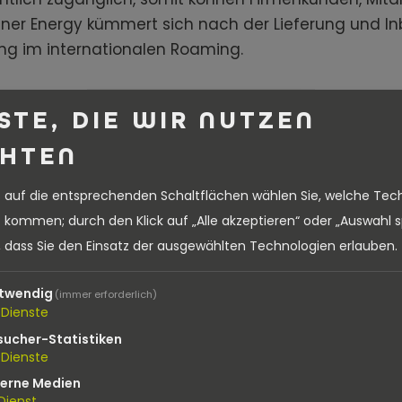
itner Energy kümmert sich nach der Lieferung und I
g im internationalen Roaming.
STE, DIE WIR NUTZEN
HTEN
s auf die entsprechenden Schaltflächen wählen Sie, welche Tec
 kommen; durch den Klick auf „Alle akzeptieren“ oder „Auswahl 
e, dass Sie den Einsatz der ausgewählten Technologien erlauben.
twendig
(immer erforderlich)
Dienste
sucher-Statistiken
ALPITRONIC HYC
Dienste
400
terne Medien
Dienst