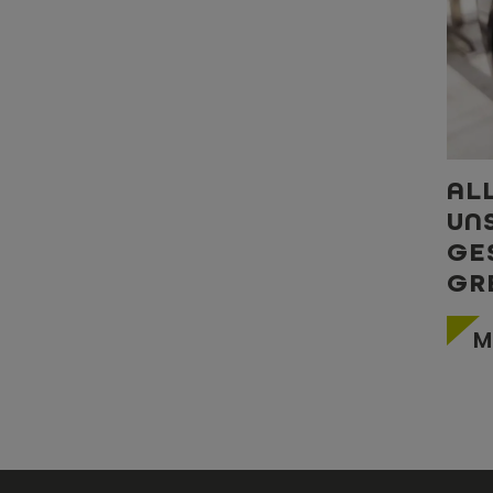
AL
UN
GE
GR
M