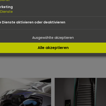
Mehr dazu
rketing
Dienste
e Dienste aktivieren oder deaktivieren
Ausgewählte akzeptieren
R ÜBER UNSERE LEIS
Alle akzeptieren
DER E-MOBILITÄT