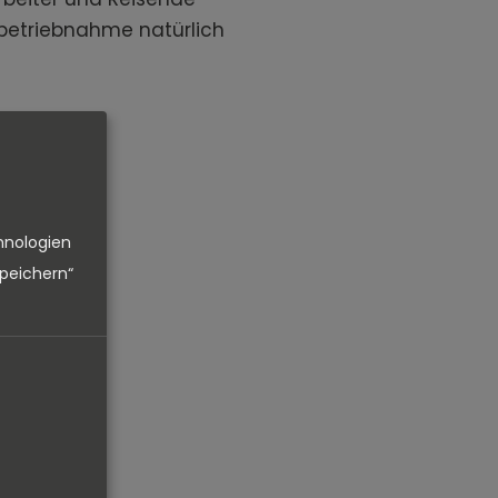
nbetriebnahme natürlich
hnologien
speichern“