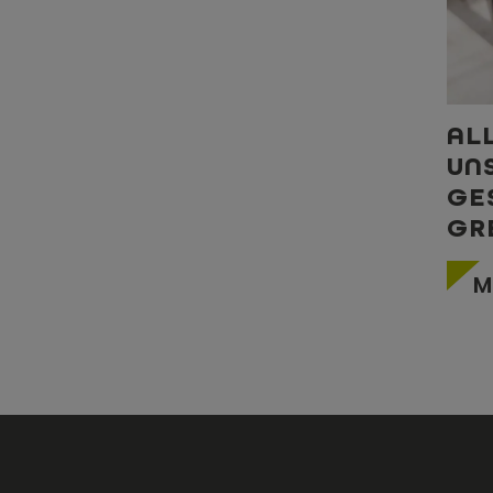
AL
UN
GE
GR
M