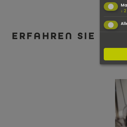
Ma
↓
2
All
ERFAHREN SIE MEH