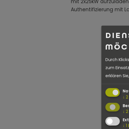
mit 2x25kW aufzuladen.
Authentifizierung mit L
DIEN
MÖC
Durch Klick
zum Einsatz
erklären Si
No
↓
2
Be
↓
2
Ex
↓
1