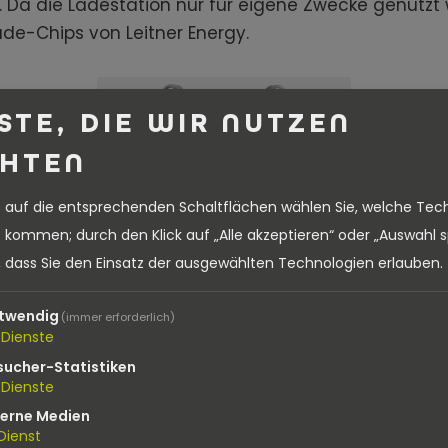
 Da die Ladestation nur für eigene Zwecke genutzt w
ade-Chips von Leitner Energy.
STE, DIE WIR NUTZEN
HTEN
s auf die entsprechenden Schaltflächen wählen Sie, welche Tec
 kommen; durch den Klick auf „Alle akzeptieren“ oder „Auswahl 
e, dass Sie den Einsatz der ausgewählten Technologien erlauben.
twendig
(immer erforderlich)
Dienste
ALPITRONIC HYC 50
sucher-Statistiken
Dienste
Mehr dazu
terne Medien
Dienst