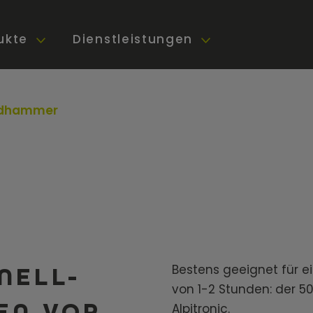
ukte
Dienstleistungen
midhammer
Bestens geeignet für e
NELL-
von 1-2 Stunden: der 5
EN VOR
Alpitronic.