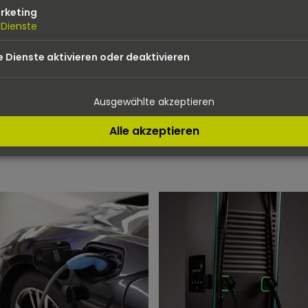
rketing
Dienste
e Dienste aktivieren oder deaktivieren
R ÜBER UNSERE LEIS
Ausgewählte akzeptieren
DER E-MOBILITÄT
Alle akzeptieren