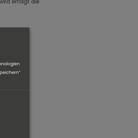
ird erfolgt die
hnologien
speichern“