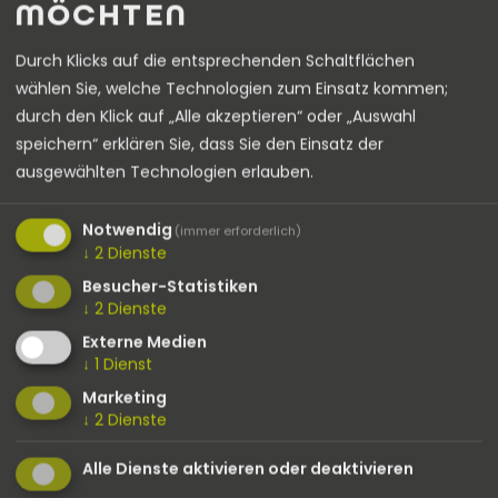
MÖCHTEN
BEREICH DER E-MOBILITÄT
Durch Klicks auf die entsprechenden Schaltflächen
wählen Sie, welche Technologien zum Einsatz kommen;
durch den Klick auf „Alle akzeptieren“ oder „Auswahl
speichern“ erklären Sie, dass Sie den Einsatz der
ausgewählten Technologien erlauben.
Notwendig
(immer erforderlich)
↓
2
Dienste
Besucher-Statistiken
↓
2
Dienste
Externe Medien
ALLES ÜBER UNSEREN
MEHR INFORMATIONEN
↓
1
Dienst
GESCHÄFTSBEREICH
ZUM HARDWARE-
GREEN MOBILITY
LIEFERANTEN
Marketing
ALPITRONIC
↓
2
Dienste
Mehr dazu
Mehr dazu
Alle Dienste aktivieren oder deaktivieren