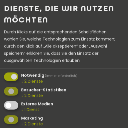
DIENSTE, DIE WIR NUTZEN
MÖCHTEN
ERFAHREN SIE MEHR ÜBER
Durch Klicks auf die entsprechenden Schaltflächen
UNSERE LEISTUNGEN IM
wählen Sie, welche Technologien zum Einsatz kommen;
BEREICH DER E-MOBILITÄT
durch den Klick auf „Alle akzeptieren“ oder „Auswahl
speichern“ erklären Sie, dass Sie den Einsatz der
ausgewählten Technologien erlauben.
Notwendig
(immer erforderlich)
↓
2
Dienste
Besucher-Statistiken
↓
2
Dienste
Externe Medien
↓
1
Dienst
Marketing
↓
2
Dienste
ALLES ÜBER UNSEREN
MEHR INFORMATIONEN